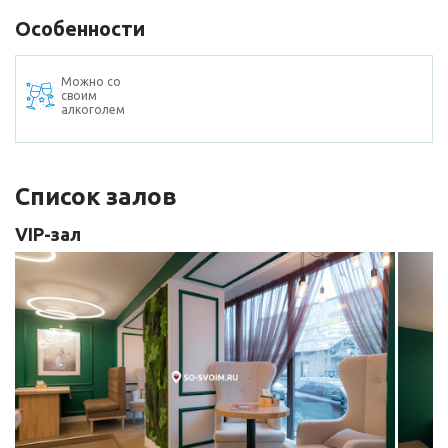
Особенности
Можно со
своим
алкоголем
Список залов
VIP-зал