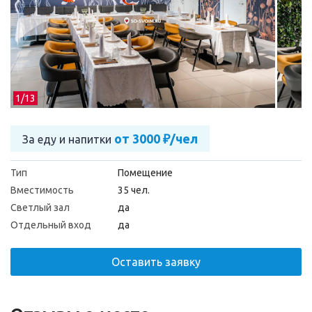
1/
13
от 3000 ₽/чел
За еду и напитки
Тип
Помещение
Вместимость
35 чел.
Светлый зал
да
Отдельный вход
да
Оставить заявку