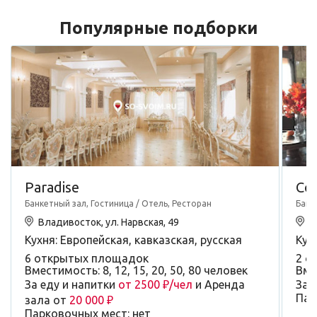
Популярные подборки
Paradise
Co
Банкетный зал, Гостиница / Отель, Ресторан
Банк
Владивосток, ул. Нарвская, 49
В
Кухня: Европейская, кавказская, русская
Кух
6 открытых площадок
2 о
Вместимость: 8, 12, 15, 20, 50, 80 человек
Вме
За еду и напитки
от 2500 ₽/чел
и Аренда
За 
Пар
зала от
20 000 ₽
Парковочных мест: нет