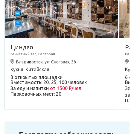
Циндао
Par
Банкетный зал, Ресторан
Банк
Владивосток, ул. Снеговая, 2б
В
Кухня: Китайская
Кух
3 открытых площадки
6 о
Вместимость: 20, 25, 100 человек
Вмес
За еду и напитки
от 1500 ₽/чел
За 
Парковочных мест: 20
зал
Пар