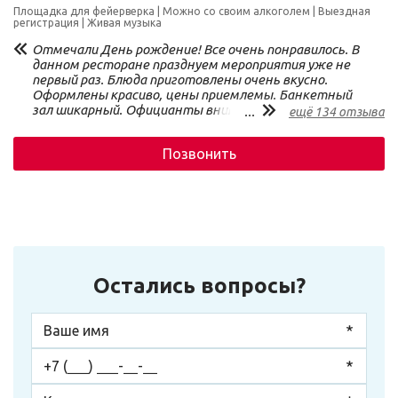
Площадка для фейерверка
Можно со своим алкоголем
Выездная
регистрация
Живая музыка
Отмечали День рождение! Все очень понравилось. В
данном ресторане празднуем мероприятия уже не
первый раз. Блюда приготовлены очень вкусно.
Оформлены красиво, цены приемлемы. Банкетный
зал шикарный. Официанты внимательны,
...
ещё 134 отзыва
расторопны, Весь персонал честный и очень
порядочный. Выйдя из зала на придомову
Позвонить
территорию, окунаешься в природу, здесь можно
увидеть кроликов, водоём с черепахами и рыбками.
Так же для детей раположна детская площадка с
качелями и горкой. Вообщем можно сказать, что все
продумано до мелачей на любой вкус.
Остались вопросы?