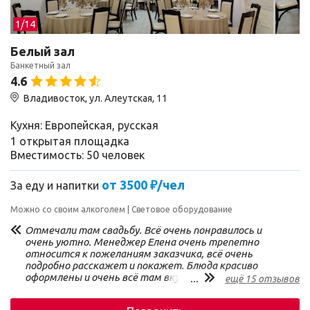
1/
14
Белый зал
Банкетный зал
4.6
Владивосток, ул. Алеутская, 11
Кухня: Европейская, русская
1 открытая площадка
Вместимость: 50 человек
от 3500 ₽/чел
За еду и напитки
Можно со своим алкоголем
Световое оборудование
Отмечали там свадьбу. Всё очень понравилось и
очень уютно. Менеджер Елена очень трепетно
относится к пожеланиям заказчика, всё очень
подробно расскажет и покажет. Блюда красиво
оформлены и очень всё там вкусно. Забота о гостях
...
ещё 15 отзывов
на высоте. Выбрали бы мы это место еще раз???
Твердое «Да!»