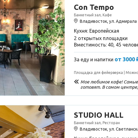
Con Tempo
Банкетный зал, Кафе
Владивосток, ул. Адмирала 
Кухня: Европейская
2 открытых площадки
Вместимость: 40, 45 челов
от 3000 
За еду и напитки
Площадка для фейерверка
Можно
Мое любимое кафе! Самые
готовят. В самом центре
на Арбат и пить кофе.
STUDIO HALL
Банкетный зал, Ресторан
Владивосток, ул. Светланска