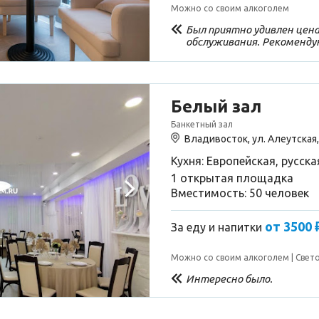
Можно со своим алкоголем
Был приятно удивлен цена
обслуживания. Рекоменду
авторский бомба просто. 
Белый зал
Банкетный зал
Владивосток, ул. Алеутская,
Кухня: Европейская, русска
1 открытая площадка
Вместимость: 50 человек
от 3500 
За еду и напитки
Можно со своим алкоголем
Свет
Интересно было.