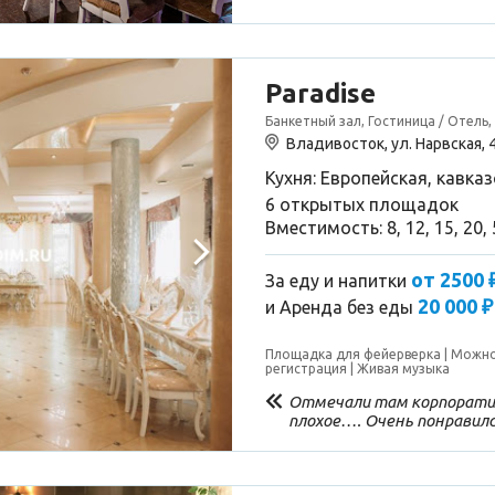
Paradise
Банкетный зал, Гостиница / Отель,
Владивосток, ул. Нарвская, 
Кухня: Европейская, кавказ
6 открытых площадок
Вместимость: 8, 12, 15, 20,
от 2500 
За еду и напитки
20 000 ₽
и
Аренда без еды
Площадка для фейерверка
Можно
регистрация
Живая музыка
Отмечали там корпоратив
плохое…. Очень понравилс
заведении. Приятно удиви
отлавливают хоть как-то