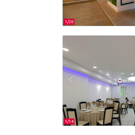
1/
20
1/
14