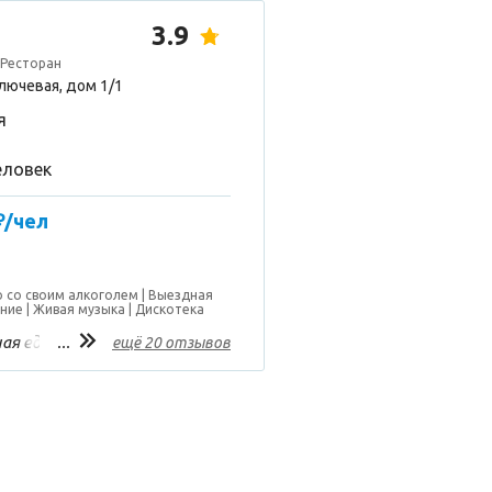
3.9
 Ресторан
Ключевая, дом 1/1
я
еловек
₽/чел
 со своим алкоголем
Выездная
ание
Живая музыка
Дискотека
ая еда
...
ещё 20 отзывов