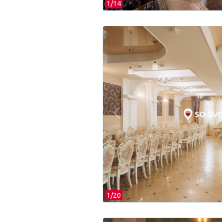
1/
14
1/
20