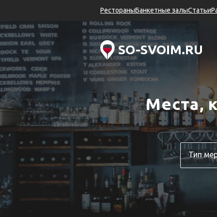
Рестораны
Банкетные залы
Статьи
Р
SO-SVOIM.RU
Места, 