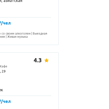
я, азиатская
₽/чел
 со своим алкоголем
Выездная
ание
Живая музыка
4.3
 Кафе
, 29
ек
₽/чел