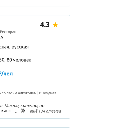
4.3
 Ресторан
49
ская, русская
 50, 80 человек
₽/чел
 со своим алкоголем
Выездная
. Место, конечно, не
я живой уголок при
...
ещё 134 отзыва
ло, что уличную курилку
. Было весело