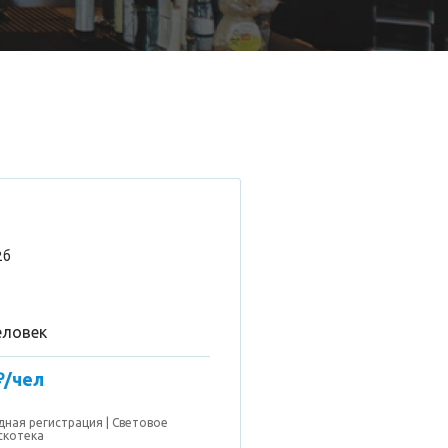
2б
еловек
₽/чел
дная регистрация
Световое
скотека