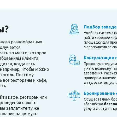
ы?
Подбор заведе
Удобная система п
найти хорошее каф
много разнообразных
площадку для про
получается
мероприятия со св
ать то место, которое
Консультация 
ебованиям клиента.
ится, когда есть
Проконсультируем 
у него возникнут 
 например, чтобы можно
заведения. Расска
лкоголь. Поэтому
проверим наличие
 все рестораны и кафе,
дату, осветим усло
ать.
Бронирование 
ти кафе, ресторан или
Осуществляем брон
роведения вашего
абсолютно
беспл
вы заплатите ту же
услуга доступна к
ровании напрямую.