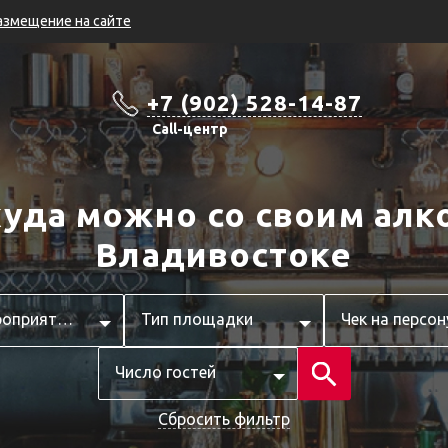
азмещение на сайте
+7 (902) 528-14-87
Call-центр
куда можно со своим алк
Владивостоке
Тип мероприятия
Тип площадки
Чек на персон
Число гостей
Сбросить фильтр