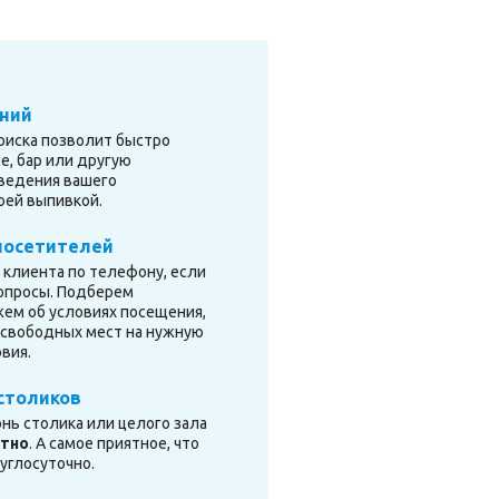
ний
оиска позволит быстро
е, бар или другую
ведения вашего
оей выпивкой.
посетителей
клиента по телефону, если
вопросы. Подберем
жем об условиях посещения,
 свободных мест на нужную
вия.
столиков
ь столика или целого зала
атно
. А самое приятное, что
руглосуточно.