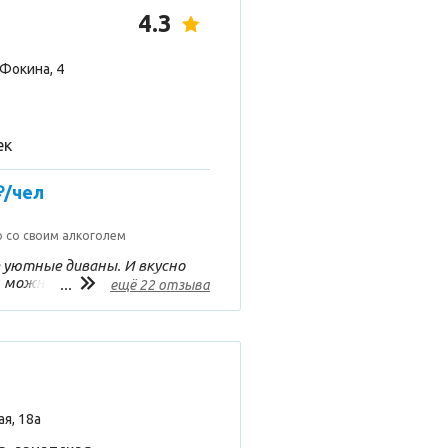
4.3
Фокина, 4
ек
₽/чел
 со своим алкоголем
 уютные диваны. И вкусно
, можно из окна смотреть
...
ещё 22 отзыва
я, 18а