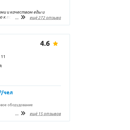
ми и качеством еды и
ю к посещению. Чай
...
ещё 272 отзыва
Салаты прям хороши.
4.6
 11
я
₽/чел
овое оборудование
...
ещё 15 отзывов